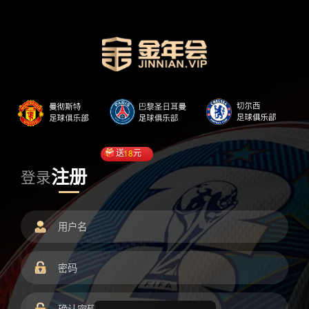
送
18
元
注册
登录